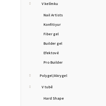
V kelímku
Nail Artists
Konfitiyur
Fiber gel
Builder gel
Efektové
Pro Builder
Polygel/Akrygel
V tubě
Hard Shape