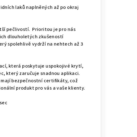
dních laků naplněných až po okraj
ší pečlivostí. Prioritou je pro nás
ich dlouholetých zkušeností
erý spolehlivě vydrží na nehtech až 3
cí, která poskytuje uspokojivé krytí,
ec, který zaručuje snadnou aplikaci.
mají bezpečnostní certifikáty, což
onální produkt pro vás a vaše klienty.
0sec