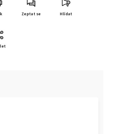
sk
Zeptat se
Hlídat
let