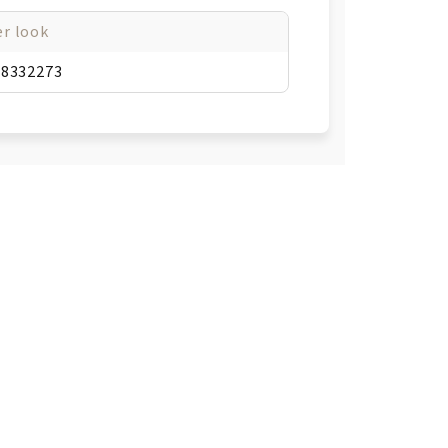
r look
38332273