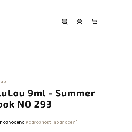
Hledat
Přihlášení
Nákupní
košík
LOU
luLou 9ml - Summer
ook NO 293
měrné
hodnoceno
Podrobnosti hodnocení
nocení