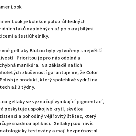
duktu
mer Look
mer Look je kolekce poloprůhledných
ridních laků naplněných až po okraj bílými
ticemi a šestiúhelníky.
zdiček.
evné gelllaky BluLou byly vytvořeny s největší
ivostí. Prioritou je pro nás odolná a
chybná manikúra. Na základě našich
uholetých zkušeností garantujeme, že Color
Polish je produkt, který spolehlivě vydrží na
tech až 3 týdny.
Lou gellaky se vyznačují vynikající pigmentací,
rá poskytuje uspokojivé krytí, skvělou
zistenci a pohodlný vějířovitý štětec, který
učuje snadnou aplikaci. Gellaky jsou navíc
matologicky testovány a mají bezpečnostní