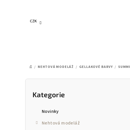
Přejít
na
obsah
CZK
/
NEHTOVÁ MODELÁŽ
/
GELLAKOVÉ BARVY
/
SUMM
DOMŮ
P
o
Kategorie
Přeskočit
kategorie
s
Novinky
t
Nehtová modeláž
r