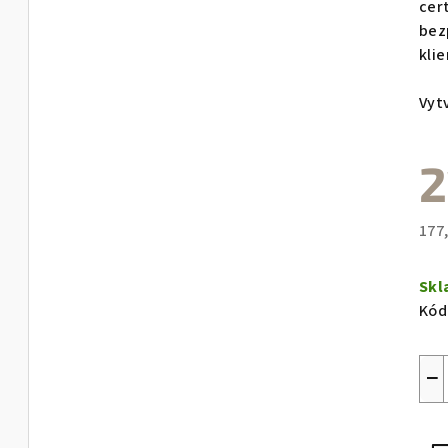
cer
bez
klie
Vyt
2
177
Měr
cen
Sk
Kód
−