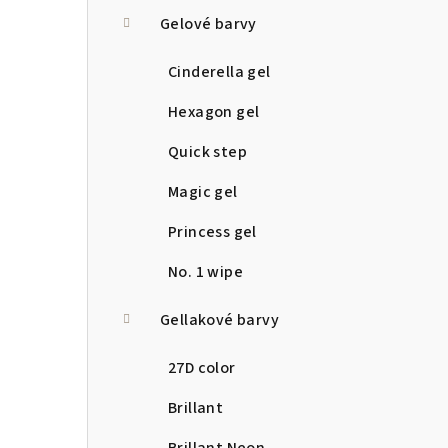
a
Gelové barvy
n
Cinderella gel
n
Hexagon gel
í
Quick step
p
Magic gel
a
Princess gel
n
No. 1 wipe
e
Gellakové barvy
l
27D color
Brillant