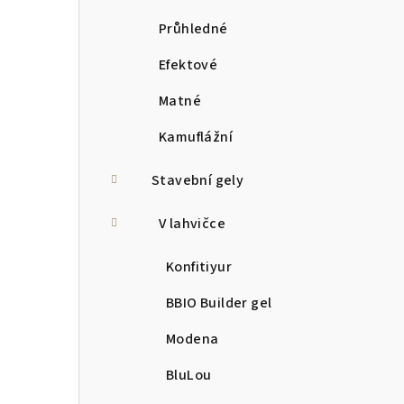
Průhledné
Efektové
Matné
Kamuflážní
Stavební gely
V lahvičce
Konfitiyur
BBIO Builder gel
Modena
BluLou