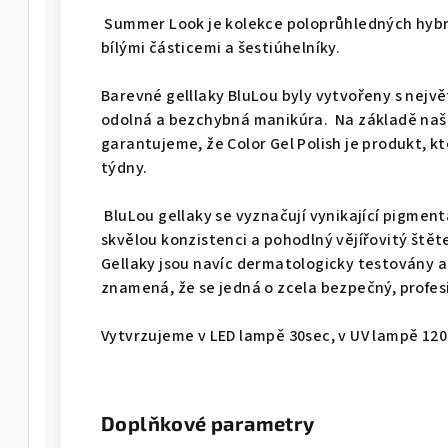
Summer Look je kolekce poloprůhledných hybri
bílými částicemi a šestiúhelníky.
Barevné gelllaky BluLou byly vytvořeny s největ
odolná a bezchybná manikúra. Na základě naš
garantujeme, že Color Gel Polish je produkt, kt
týdny.
BluLou gellaky se vyznačují vynikající pigmenta
skvělou konzistenci a pohodlný vějířovitý štět
Gellaky jsou navíc dermatologicky testovány a 
znamená, že se jedná o zcela bezpečný, profesi
Vytvrzujeme v LED lampě 30sec, v UV lampě 12
Doplňkové parametry