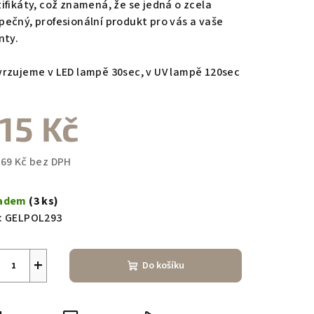
tifikáty, což znamená, že se jedná o zcela
pečný, profesionální produkt pro vás a vaše
nty.
vrzujeme v LED lampě 30sec, v UV lampě 120sec
15 Kč
,69 Kč bez DPH
ná
a:
ladem
(3 ks)
:
GELPOL293
+
Do košíku