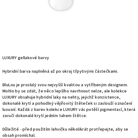
LUXURY gellakové barvy
Hybridní barva naplněná až po okraj třpytivými částečkami.
BluLou je proslulý svou nejvyšší kvalitou a vytříbeným designem.
Mohlo by se zdát, že něco lepšího navrhnout nelze, ale kolekce
LUXURY obsahuje hybridní laky na nehty, jejichž konzistence,
dokonalé krytí a pohodlný vějířovitý štěteček si zaslouží označení
luxusní. Každá z barev kolekce LUXURY vás potěší pigmentací, která
zaručí dokonalé krytí jedním tahem štětce.
Důležité - před použitím lahvičku několikrát protřepejte, aby se
obsah promíchal.