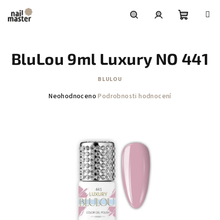
Přejít
na
obsah
Nákupní
Hledat
Přihlášení
BluLou 9ml Luxury NO 441
košík
BLULOU
Průměrné
Neohodnoceno
Podrobnosti hodnocení
hodnocení
produktu
je
0,0
z
5
hvězdiček.