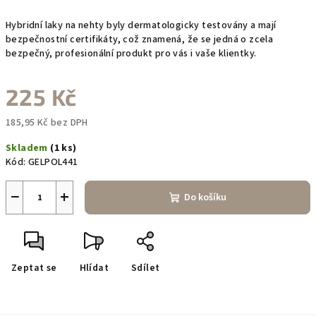
Hybridní laky na nehty byly dermatologicky testovány a mají
bezpečnostní certifikáty, což znamená, že se jedná o zcela
bezpečný, profesionální produkt pro vás i vaše klientky.
225 Kč
185,95 Kč bez DPH
Měrná
Skladem
(1 ks)
cena:
Kód:
GELPOL441
−
+
Do košíku
Zeptat se
Hlídat
Sdílet