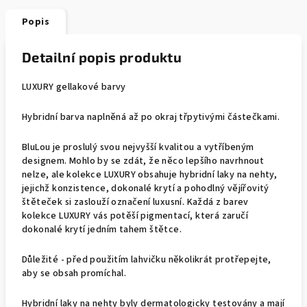
Popis
Detailní popis produktu
LUXURY gellakové barvy
Hybridní barva naplněná až po okraj třpytivými částečkami.
BluLou je proslulý svou nejvyšší kvalitou a vytříbeným
designem. Mohlo by se zdát, že něco lepšího navrhnout
nelze, ale kolekce LUXURY obsahuje hybridní laky na nehty,
jejichž konzistence, dokonalé krytí a pohodlný vějířovitý
štěteček si zaslouží označení luxusní. Každá z barev
kolekce LUXURY vás potěší pigmentací, která zaručí
dokonalé krytí jedním tahem štětce.
Důležité - před použitím lahvičku několikrát protřepejte,
aby se obsah promíchal.
Hybridní laky na nehty byly dermatologicky testovány a mají