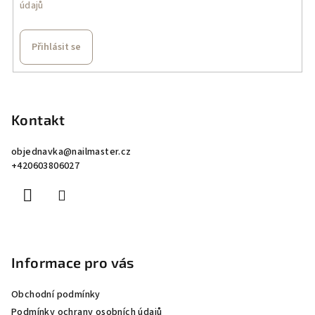
údajů
Přihlásit se
Z
á
p
Kontakt
a
objednavka
@
nailmaster.cz
t
+420603806027
í
Informace pro vás
Obchodní podmínky
Podmínky ochrany osobních údajů