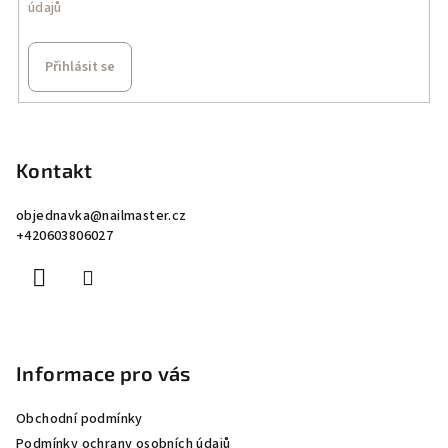
údajů
Přihlásit se
Z
á
p
Kontakt
a
objednavka
@
nailmaster.cz
t
+420603806027
í
Informace pro vás
Obchodní podmínky
Podmínky ochrany osobních údajů