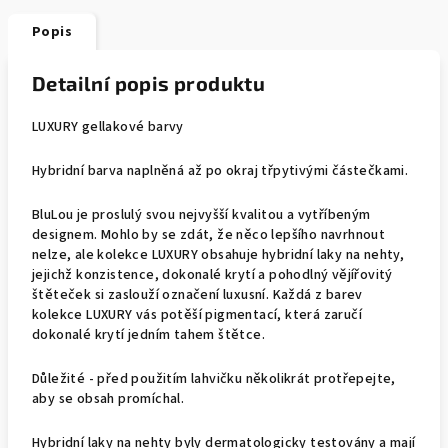
Popis
Detailní popis produktu
LUXURY gellakové barvy
Hybridní barva naplněná až po okraj třpytivými částečkami.
BluLou je proslulý svou nejvyšší kvalitou a vytříbeným
designem. Mohlo by se zdát, že něco lepšího navrhnout
nelze, ale kolekce LUXURY obsahuje hybridní laky na nehty,
jejichž konzistence, dokonalé krytí a pohodlný vějířovitý
štěteček si zaslouží označení luxusní. Každá z barev
kolekce LUXURY vás potěší pigmentací, která zaručí
dokonalé krytí jedním tahem štětce.
Důležité - před použitím lahvičku několikrát protřepejte,
aby se obsah promíchal.
Hybridní laky na nehty byly dermatologicky testovány a mají