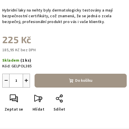
Hybridní laky na nehty byly dermatologicky testovány a mají
bezpečnostní certifikáty, což znamená, že se jedná o zcela
bezpečný, profesionální produkt pro vás i vaše klientky.
225 Kč
185,95 Kč bez DPH
Měrná
Skladem
(1 ks)
cena:
Kód:
GELPOL385
−
+
Do košíku
Zeptat se
Hlídat
Sdílet