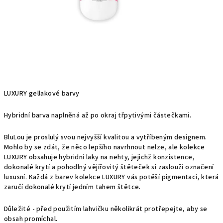
LUXURY gellakové barvy
Hybridní barva naplněná až po okraj třpytivými částečkami.
BluLou je proslulý svou nejvyšší kvalitou a vytříbeným designem.
Mohlo by se zdát, že něco lepšího navrhnout nelze, ale kolekce
LUXURY obsahuje hybridní laky na nehty, jejichž konzistence,
dokonalé krytí a pohodlný vějířovitý štěteček si zaslouží označení
luxusní. Každá z barev kolekce LUXURY vás potěší pigmentací, která
zaručí dokonalé krytí jedním tahem štětce.
Důležité - před použitím lahvičku několikrát protřepejte, aby se
obsah promíchal.