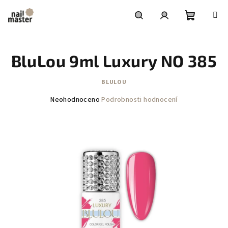
Přejít
na
obsah
Nákupní
Hledat
Přihlášení
BluLou 9ml Luxury NO 385
košík
BLULOU
Průměrné
Neohodnoceno
Podrobnosti hodnocení
hodnocení
produktu
je
0,0
z
5
hvězdiček.