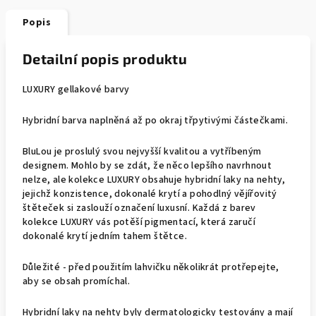
Popis
Detailní popis produktu
LUXURY gellakové barvy
Hybridní barva naplněná až po okraj třpytivými částečkami.
BluLou je proslulý svou nejvyšší kvalitou a vytříbeným
designem. Mohlo by se zdát, že něco lepšího navrhnout
nelze, ale kolekce LUXURY obsahuje hybridní laky na nehty,
jejichž konzistence, dokonalé krytí a pohodlný vějířovitý
štěteček si zaslouží označení luxusní. Každá z barev
kolekce LUXURY vás potěší pigmentací, která zaručí
dokonalé krytí jedním tahem štětce.
Důležité - před použitím lahvičku několikrát protřepejte,
aby se obsah promíchal.
Hybridní laky na nehty byly dermatologicky testovány a mají