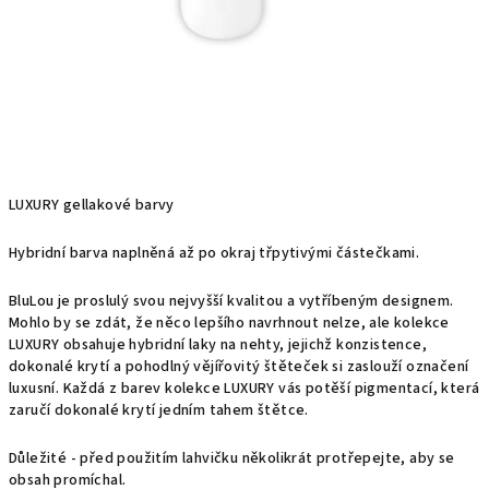
LUXURY gellakové barvy
Hybridní barva naplněná až po okraj třpytivými částečkami.
BluLou je proslulý svou nejvyšší kvalitou a vytříbeným designem.
Mohlo by se zdát, že něco lepšího navrhnout nelze, ale kolekce
LUXURY obsahuje hybridní laky na nehty, jejichž konzistence,
dokonalé krytí a pohodlný vějířovitý štěteček si zaslouží označení
luxusní. Každá z barev kolekce LUXURY vás potěší pigmentací, která
zaručí dokonalé krytí jedním tahem štětce.
Důležité - před použitím lahvičku několikrát protřepejte, aby se
obsah promíchal.