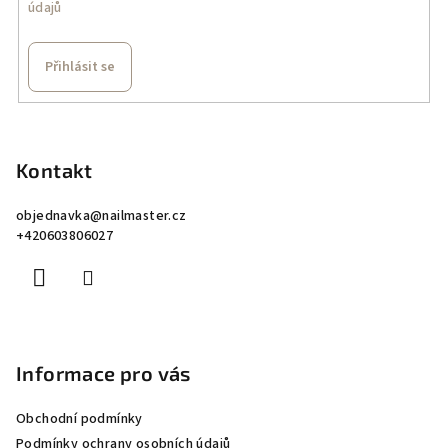
údajů
Přihlásit se
Z
á
p
Kontakt
a
objednavka
@
nailmaster.cz
t
+420603806027
í
Informace pro vás
Obchodní podmínky
Podmínky ochrany osobních údajů