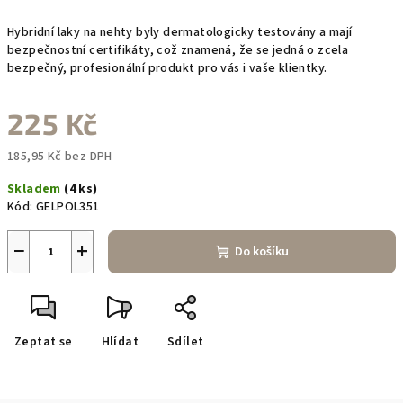
Hybridní laky na nehty byly dermatologicky testovány a mají
bezpečnostní certifikáty, což znamená, že se jedná o zcela
bezpečný, profesionální produkt pro vás i vaše klientky.
225 Kč
185,95 Kč bez DPH
Měrná
Skladem
(4 ks)
cena:
Kód:
GELPOL351
−
+
Do košíku
Zeptat se
Hlídat
Sdílet