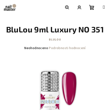
Přejít
na
obsah
Nákupní
Hledat
Přihlášení
BluLou 9ml Luxury NO 351
košík
BLULOU
Průměrné
Neohodnoceno
Podrobnosti hodnocení
hodnocení
produktu
je
0,0
z
5
hvězdiček.