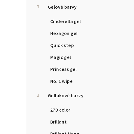
a
Gelové barvy
n
Cinderella gel
n
Hexagon gel
í
Quick step
p
Magic gel
a
Princess gel
n
No. 1 wipe
e
Gellakové barvy
l
27D color
Brillant