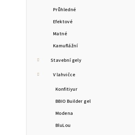
Průhledné
Efektové
Matné
Kamuflážní
Stavební gely
V lahvičce
Konfitiyur
BBIO Builder gel
Modena
BluLou