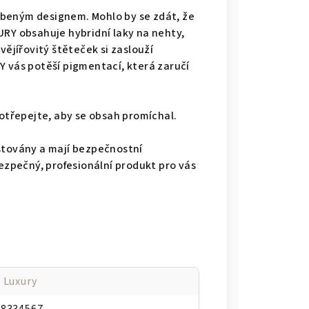
tříbeným designem. Mohlo by se zdát, že
URY obsahuje hybridní laky na nehty,
vějířovitý štěteček si zaslouží
Y vás potěší pigmentací, která zaručí
rotřepejte, aby se obsah promíchal.
stovány a mají bezpečnostní
bezpečný, profesionální produkt pro vás
 Luxury