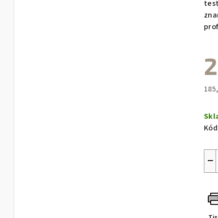
tes
zna
prof
2
185
Měr
cen
Sk
Kód
−
Ti