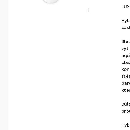
pro
LUX
je
0,0
Hyb
z
čás
5
hvě
BluL
vyt
lep
obs
kon
ště
bar
kte
Důl
pro
Hyb