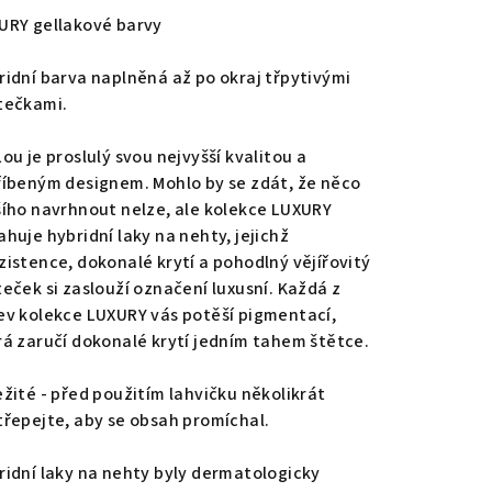
duktu
URY gellakové barvy
ridní barva naplněná až po okraj třpytivými
tečkami.
zdiček.
ou je proslulý svou nejvyšší kvalitou a
říbeným designem. Mohlo by se zdát, že něco
šího navrhnout nelze, ale kolekce LUXURY
ahuje hybridní laky na nehty, jejichž
zistence, dokonalé krytí a pohodlný vějířovitý
teček si zaslouží označení luxusní. Každá z
ev kolekce LUXURY vás potěší pigmentací,
rá zaručí dokonalé krytí jedním tahem štětce.
ežité - před použitím lahvičku několikrát
třepejte, aby se obsah promíchal.
ridní laky na nehty byly dermatologicky