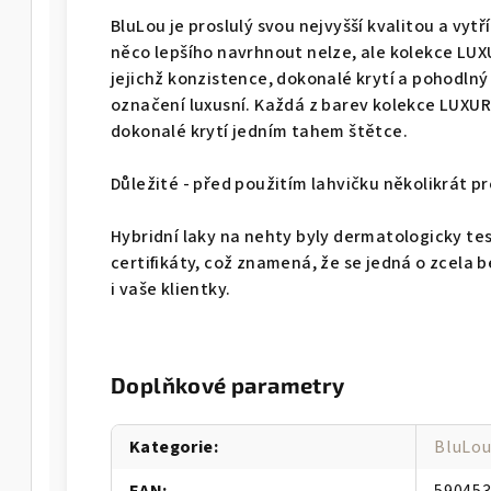
BluLou je proslulý svou nejvyšší kvalitou a vy
něco lepšího navrhnout nelze, ale kolekce LUX
jejichž konzistence, dokonalé krytí a pohodlný 
označení luxusní. Každá z barev kolekce LUXUR
dokonalé krytí jedním tahem štětce.
Důležité - před použitím lahvičku několikrát p
Hybridní laky na nehty byly dermatologicky te
certifikáty, což znamená, že se jedná o zcela 
i vaše klientky.
Doplňkové parametry
Kategorie
:
BluLou