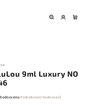
Hledat
Přihlášení
Nákupní
košík
LOU
luLou 9ml Luxury NO
46
měrné
hodnoceno
Podrobnosti hodnocení
nocení