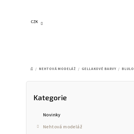
Přejít
na
obsah
CZK
/
NEHTOVÁ MODELÁŽ
/
GELLAKOVÉ BARVY
/
BLULO
DOMŮ
P
o
Kategorie
Přeskočit
kategorie
s
Novinky
t
Nehtová modeláž
r