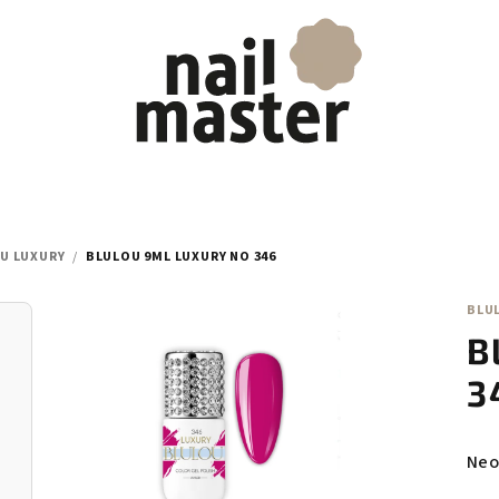
U LUXURY
/
BLULOU 9ML LUXURY NO 346
BLU
B
3
Prů
Neo
hod