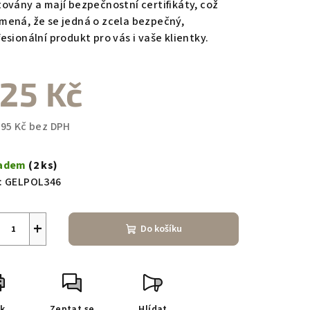
továny a mají bezpečnostní certifikáty, což
mená, že se jedná o zcela bezpečný,
esionální produkt pro vás i vaše klientky.
25 Kč
,95 Kč bez DPH
ná
a:
ladem
(2 ks)
:
GELPOL346
+
Do košíku
sk
Zeptat se
Hlídat