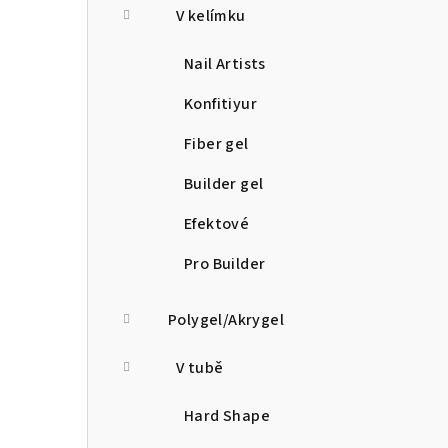
V kelímku
Nail Artists
Konfitiyur
Fiber gel
Builder gel
Efektové
Pro Builder
Polygel/Akrygel
V tubě
Hard Shape