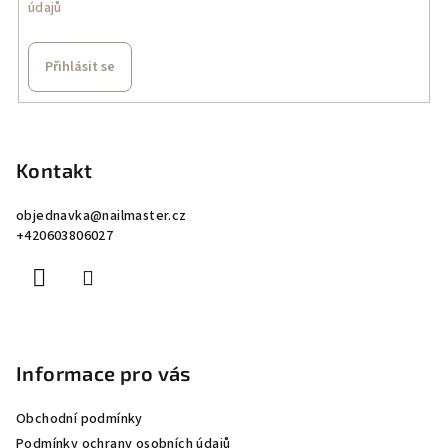
údajů
Přihlásit se
Z
á
p
Kontakt
a
objednavka
@
nailmaster.cz
t
+420603806027
í
Informace pro vás
Obchodní podmínky
Podmínky ochrany osobních údajů