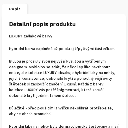
Popis
Detailní popis produktu
LUXURY gellakové barvy
Hybridní barva naplněná až po okraj třpytivými částečkami.
BluLou je proslulý svou nejvyšší kvalitou a vytříbeným
designem. Mohlo by se zdát, že něco lepšího navrhnout
nelze, ale kolekce LUXURY obsahuje hybridní laky na nehty,
jejichž konzistence, dokonalé krytí a pohodlný vějířovitý
štěteček si zaslouží označení luxusní. Každá z barev
kolekce LUXURY vás potěší pigmentací, která zaručí
dokonalé krytí jedním tahem štětce.
Důležité - před použitím lahvičku několikrát protřepejte,
aby se obsah promíchal.
Hybridní laky na nehty byly dermatologicky testovány a mají