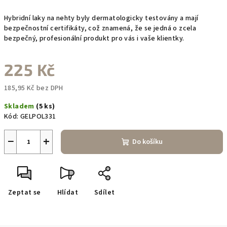
Hybridní laky na nehty byly dermatologicky testovány a mají
bezpečnostní certifikáty, což znamená, že se jedná o zcela
bezpečný, profesionální produkt pro vás i vaše klientky.
225 Kč
185,95 Kč bez DPH
Měrná
Skladem
(5 ks)
cena:
Kód:
GELPOL331
−
+
Do košíku
Zeptat se
Hlídat
Sdílet