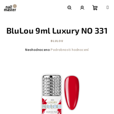
Přejít
na
obsah
Nákupní
Hledat
Přihlášení
BluLou 9ml Luxury NO 331
košík
BLULOU
Průměrné
Neohodnoceno
Podrobnosti hodnocení
hodnocení
produktu
je
0,0
z
5
hvězdiček.