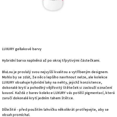
LUXURY gellakové barvy
Hybridní barva naplněná až po okraj třpytivými částečkami.
BluLou je proslulý svou nejvyšší kvalitou a vytříbeným designem.
Mohlo by se zdát, že něco lepšího navrhnout nelze, ale kolekce
LUXURY obsahuje hybridní laky na nehty, jejichž konzistence,
dokonalé krytí a pohodlný vějířovitý štěteček si zaslouží označení
luxusní. Každá z barev kolekce LUXURY vás potěší pigmentací, která
zaručí dokonalé krytí jedním tahem štětce.
Důležité - před použitím lahvičku několikrát protřepejte, aby se
obsah promíchal.