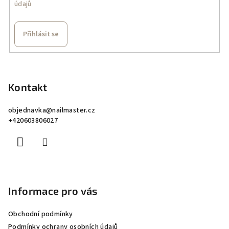
údajů
Přihlásit se
Z
á
p
Kontakt
a
objednavka
@
nailmaster.cz
t
+420603806027
í
Informace pro vás
Obchodní podmínky
Podmínky ochrany osobních údajů