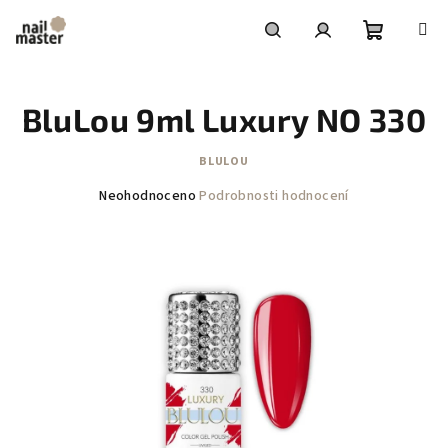
Přejít
na
obsah
Nákupní
Hledat
Přihlášení
BluLou 9ml Luxury NO 330
košík
BLULOU
Průměrné
Neohodnoceno
Podrobnosti hodnocení
hodnocení
produktu
je
0,0
z
5
hvězdiček.