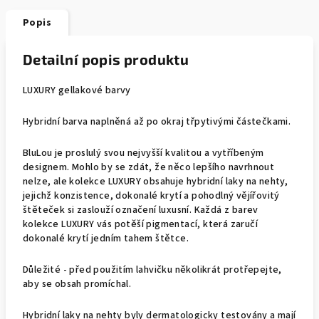
Popis
Detailní popis produktu
LUXURY gellakové barvy
Hybridní barva naplněná až po okraj třpytivými částečkami.
BluLou je proslulý svou nejvyšší kvalitou a vytříbeným
designem. Mohlo by se zdát, že něco lepšího navrhnout
nelze, ale kolekce LUXURY obsahuje hybridní laky na nehty,
jejichž konzistence, dokonalé krytí a pohodlný vějířovitý
štěteček si zaslouží označení luxusní. Každá z barev
kolekce LUXURY vás potěší pigmentací, která zaručí
dokonalé krytí jedním tahem štětce.
Důležité - před použitím lahvičku několikrát protřepejte,
aby se obsah promíchal.
Hybridní laky na nehty byly dermatologicky testovány a mají