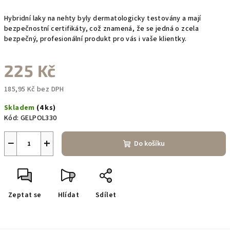
Hybridní laky na nehty byly dermatologicky testovány a mají
bezpečnostní certifikáty, což znamená, že se jedná o zcela
bezpečný, profesionální produkt pro vás i vaše klientky.
225 Kč
185,95 Kč bez DPH
Měrná
Skladem
(4 ks)
cena:
Kód:
GELPOL330
−
+
Do košíku
Zeptat se
Hlídat
Sdílet