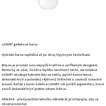
LUXURY gellakové barvy
Hybridní barva naplněná až po okraj třpytivými částečkami.
BluLou je proslulý svou nejvyšší kvalitou a vytříbeným designem.
Mohlo by se zdát, že něco lepšího navrhnout nelze, ale kolekce
LUXURY obsahuje hybridní laky na nehty, jejichž konzistence,
dokonalé krytí a pohodlný vějířovitý štěteček si zaslouží označení
luxusní. Každá z barev kolekce LUXURY vás potěší pigmentací, která
zaručí dokonalé krytí jedním tahem štětce.
Důležité - před použitím lahvičku několikrát protřepejte, aby se
obsah promíchal.