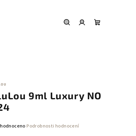
Hledat
Přihlášení
Nákupní
košík
LOU
luLou 9ml Luxury NO
24
měrné
hodnoceno
Podrobnosti hodnocení
nocení