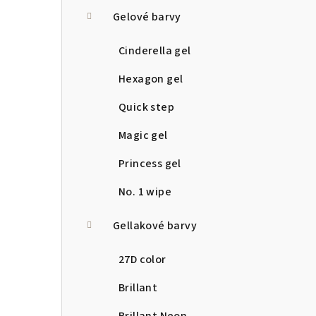
a
Gelové barvy
n
Cinderella gel
n
Hexagon gel
í
Quick step
p
Magic gel
a
Princess gel
n
No. 1 wipe
e
Gellakové barvy
l
27D color
Brillant