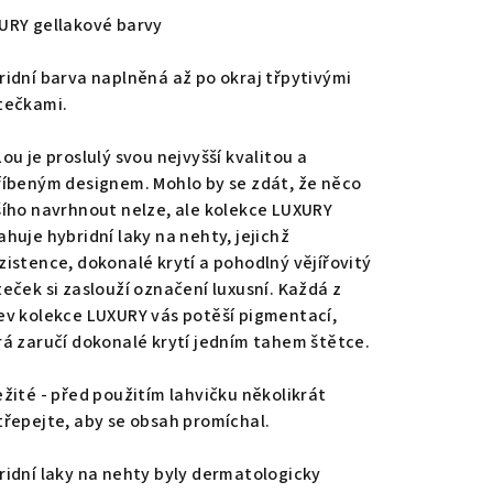
duktu
URY gellakové barvy
ridní barva naplněná až po okraj třpytivými
tečkami.
zdiček.
ou je proslulý svou nejvyšší kvalitou a
říbeným designem. Mohlo by se zdát, že něco
šího navrhnout nelze, ale kolekce LUXURY
ahuje hybridní laky na nehty, jejichž
zistence, dokonalé krytí a pohodlný vějířovitý
teček si zaslouží označení luxusní. Každá z
ev kolekce LUXURY vás potěší pigmentací,
rá zaručí dokonalé krytí jedním tahem štětce.
ežité - před použitím lahvičku několikrát
třepejte, aby se obsah promíchal.
ridní laky na nehty byly dermatologicky