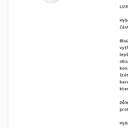
pro
LUX
je
0,0
Hyb
z
čás
5
hvě
BluL
vyt
lep
obs
kon
ště
bar
kte
Důl
pro
Hyb