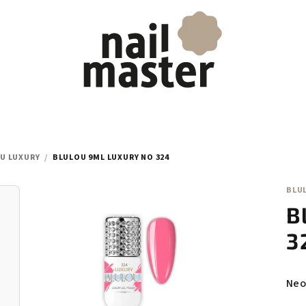
U LUXURY
/
BLULOU 9ML LUXURY NO 324
BLU
B
3
Prů
Neo
hod