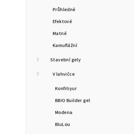
Průhledné
Efektové
Matné
Kamuflážní
Stavební gely
V lahvičce
Konfitiyur
BBIO Builder gel
Modena
BluLou