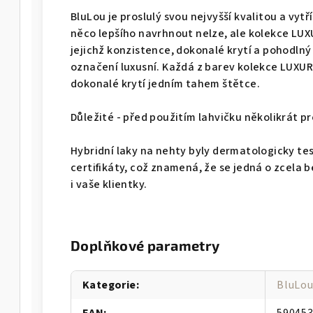
BluLou je proslulý svou nejvyšší kvalitou a vy
něco lepšího navrhnout nelze, ale kolekce LUX
jejichž konzistence, dokonalé krytí a pohodlný 
označení luxusní. Každá z barev kolekce LUXUR
dokonalé krytí jedním tahem štětce.
Důležité - před použitím lahvičku několikrát p
Hybridní laky na nehty byly dermatologicky te
certifikáty, což znamená, že se jedná o zcela 
i vaše klientky.
Doplňkové parametry
Kategorie
:
BluLou