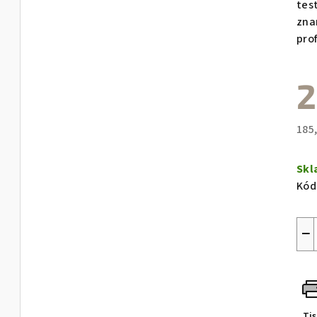
tes
zna
prof
2
185
Měr
cen
Sk
Kód
−
Ti