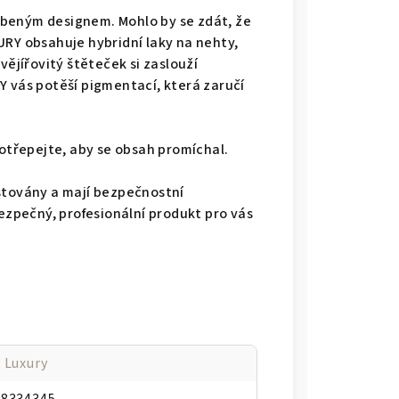
tříbeným designem. Mohlo by se zdát, že
URY obsahuje hybridní laky na nehty,
vějířovitý štěteček si zaslouží
Y vás potěší pigmentací, která zaručí
rotřepejte, aby se obsah promíchal.
stovány a mají bezpečnostní
bezpečný, profesionální produkt pro vás
 Luxury