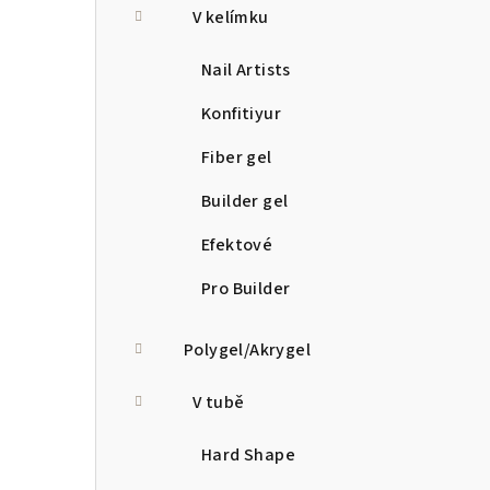
V kelímku
Nail Artists
Konfitiyur
Fiber gel
Builder gel
Efektové
Pro Builder
Polygel/Akrygel
V tubě
Hard Shape