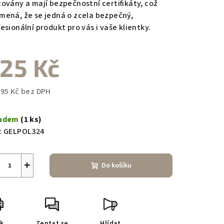
továny a mají bezpečnostní certifikáty, což
mená, že se jedná o zcela bezpečný,
esionální produkt pro vás i vaše klientky.
25 Kč
,95 Kč bez DPH
ná
a:
ladem
(1 ks)
:
GELPOL324
+
Do košíku
sk
Zeptat se
Hlídat