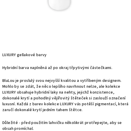
LUXURY gellakové barvy
Hybridní barva naplněná až po okraj třpytivými částečkami.
BluLou je proslulý svou nejvyšší kvalitou a vytříbeným designem.
Mohlo by se zdát, že něco lepšího navrhnout nelze, ale kolekce
LUXURY obsahuje hybridní laky na nehty, jejichž konzistence,
dokonalé krytí a pohodlný vějířovitý štěteček si zaslouží označení
luxusní. Každá z barev kolekce LUXURY vás potěší pigmentací, která
zaručí dokonalé krytí jedním tahem štětce.
Důležité - před použitím lahvičku několikrát protřepejte, aby se
obsah promíchal.