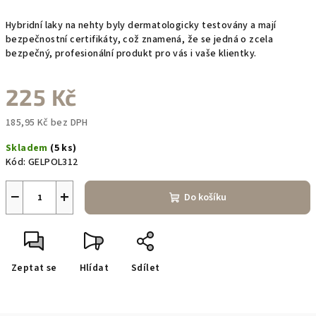
Hybridní laky na nehty byly dermatologicky testovány a mají
bezpečnostní certifikáty, což znamená, že se jedná o zcela
bezpečný, profesionální produkt pro vás i vaše klientky.
225 Kč
185,95 Kč bez DPH
Měrná
Skladem
(5 ks)
cena:
Kód:
GELPOL312
−
+
Do košíku
Zeptat se
Hlídat
Sdílet