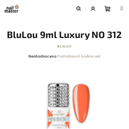
Přejít
na
obsah
Nákupní
Hledat
Přihlášení
BluLou 9ml Luxury NO 312
košík
BLULOU
Průměrné
Neohodnoceno
Podrobnosti hodnocení
hodnocení
produktu
je
0,0
z
5
hvězdiček.