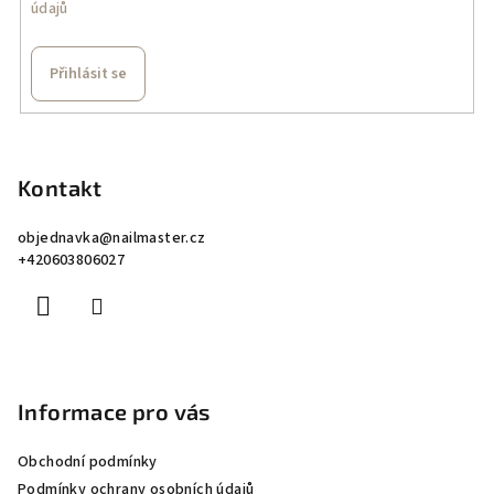
údajů
Přihlásit se
Z
á
p
Kontakt
a
objednavka
@
nailmaster.cz
t
+420603806027
í
Informace pro vás
Obchodní podmínky
Podmínky ochrany osobních údajů