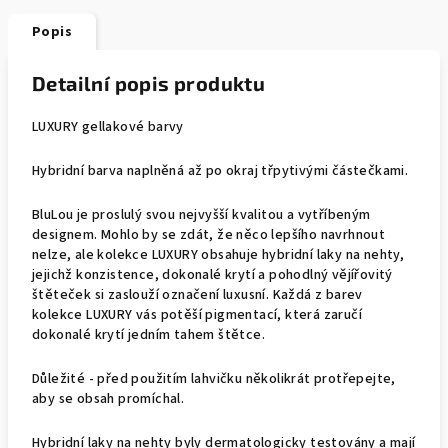
Popis
Detailní popis produktu
LUXURY gellakové barvy
Hybridní barva naplněná až po okraj třpytivými částečkami.
BluLou je proslulý svou nejvyšší kvalitou a vytříbeným
designem. Mohlo by se zdát, že něco lepšího navrhnout
nelze, ale kolekce LUXURY obsahuje hybridní laky na nehty,
jejichž konzistence, dokonalé krytí a pohodlný vějířovitý
štěteček si zaslouží označení luxusní. Každá z barev
kolekce LUXURY vás potěší pigmentací, která zaručí
dokonalé krytí jedním tahem štětce.
Důležité - před použitím lahvičku několikrát protřepejte,
aby se obsah promíchal.
Hybridní laky na nehty byly dermatologicky testovány a mají