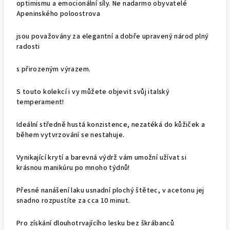
optimismu a emocionální síly. Ne nadarmo obyvatelé
Apeninského poloostrova
jsou považovány za elegantní a dobře upravený národ plný
radosti
s přirozeným výrazem.
S touto kolekcí i vy můžete objevit svůj italský
temperament!
Ideální středně hustá konzistence, nezatéká do kůžiček a
během vytvrzování se nestahuje.
Vynikající krytí a barevná výdrž vám umožní užívat si
krásnou manikúru po mnoho týdnů!
Přesné nanášení laku usnadní plochý štětec, v acetonu jej
snadno rozpustíte za cca 10 minut.
Pro získání dlouhotrvajícího lesku bez škrábanců