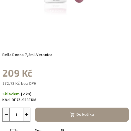
Bella Donna 7,3ml-Veronica
209 Kč
172,73 Kč bez DPH
Měrná
Skladem
(2 ks)
cena:
Kód:
DF75-923FKM
−
+
Do košíku