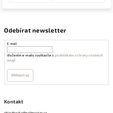
Odebírat newsletter
E-mail
Vložením e-mailu souhlasíte s
podmínkami ochrany osobních
údajů
Přihlásit se
Z
á
p
Kontakt
a