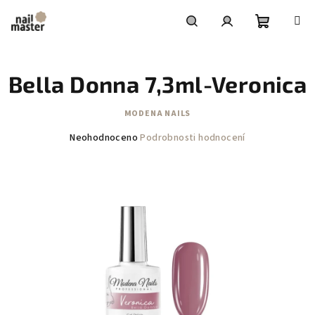
Přejít
na
obsah
Nákupní
Hledat
Přihlášení
Bella Donna 7,3ml-Veronica
košík
MODENA NAILS
Průměrné
Neohodnoceno
Podrobnosti hodnocení
hodnocení
produktu
je
0,0
z
5
hvězdiček.