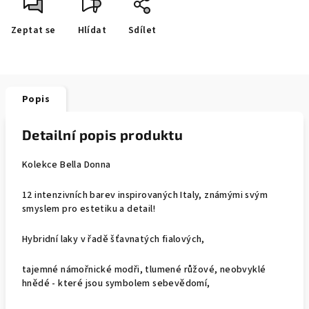
Zeptat se
Hlídat
Sdílet
Popis
Detailní popis produktu
Kolekce Bella Donna
12 intenzivních barev inspirovaných Italy, známými svým
smyslem pro estetiku a detail!
Hybridní laky v řadě šťavnatých fialových,
tajemné námořnické modři, tlumené růžové, neobvyklé
hnědé - které jsou symbolem sebevědomí,