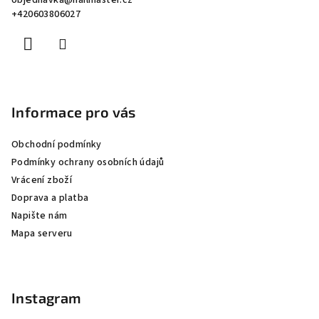
objednavka
@
nailmaster.cz
t
+420603806027
í
Informace pro vás
Obchodní podmínky
Podmínky ochrany osobních údajů
Vrácení zboží
Doprava a platba
Napište nám
Mapa serveru
Instagram