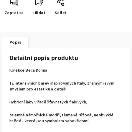
Zeptat se
Hlídat
Sdílet
Popis
Detailní popis produktu
Kolekce Bella Donna
12 intenzivních barev inspirovaných Italy, známými svým
smyslem pro estetiku a detail!
Hybridní laky v řadě šťavnatých fialových,
tajemné námořnické modři, tlumené růžové, neobvyklé
hnědé - které jsou symbolem sebevědomí,