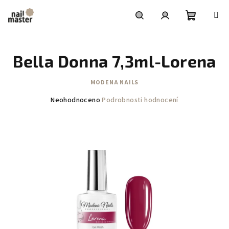
Přejít
na
obsah
Nákupní
Hledat
Přihlášení
Bella Donna 7,3ml-Lorena
košík
MODENA NAILS
Průměrné
Neohodnoceno
Podrobnosti hodnocení
hodnocení
produktu
je
0,0
z
5
hvězdiček.