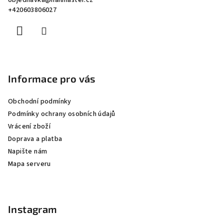
objednavka
@
nailmaster.cz
t
+420603806027
í
Informace pro vás
Obchodní podmínky
Podmínky ochrany osobních údajů
Vrácení zboží
Doprava a platba
Napište nám
Mapa serveru
Instagram