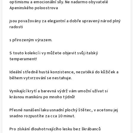
optimismu a emocionální síly. Ne nadarmo obyvatelé
Apeninského poloostrova
jsou považovány za elegantní a dobře upravený národ plný
radosti
s přirozeným výrazem.
S touto kolekcí i vy můžete objevit svůj italský
temperament!
Ideální středně hustá konzistence, nezatéká do kůžiček a
během vytvrzování se nestahuje.
Vynikající krytí a barevná výdrž vám umožní užívat si
krásnou manikúru po mnoho týdnů!
Přesné nanášení laku usnadní plochý štětec, v acetonu jej
snadno rozpustíte za cca 10 minut.
Pro získání dlouhotrvajícího lesku bez škrábanců