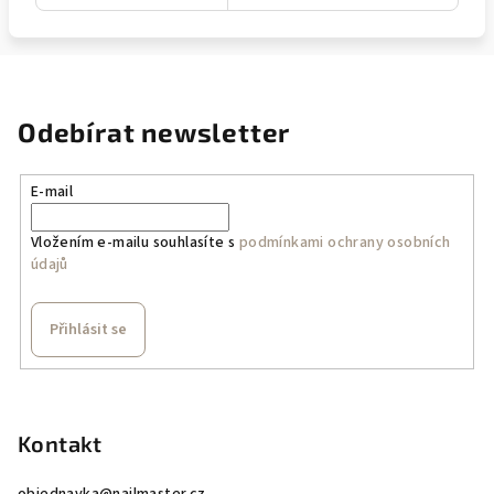
Odebírat newsletter
E-mail
Vložením e-mailu souhlasíte s
podmínkami ochrany osobních
údajů
Přihlásit se
Z
á
p
Kontakt
a