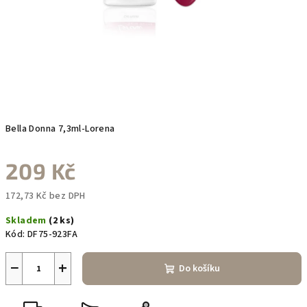
Bella Donna 7,3ml-Lorena
209 Kč
172,73 Kč bez DPH
Měrná
Skladem
(2 ks)
cena:
Kód:
DF75-923FA
−
+
Do košíku