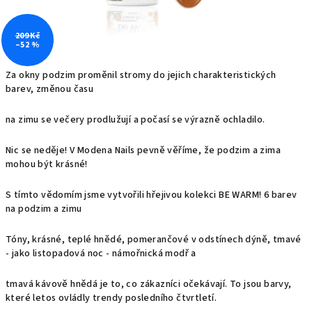
209 Kč
–52 %
Za okny podzim proměnil stromy do jejich charakteristických
barev, změnou času
na zimu se večery prodlužují a počasí se výrazně ochladilo.
Nic se neděje! V Modena Nails pevně věříme, že podzim a zima
mohou být krásné!
S tímto vědomím jsme vytvořili hřejivou kolekci BE WARM! 6 barev
na podzim a zimu
Tóny, krásné, teplé hnědé, pomerančové v odstínech dýně, tmavé
- jako listopadová noc - námořnická modř a
tmavá kávově hnědá je to, co zákazníci očekávají. To jsou barvy,
které letos ovládly trendy posledního čtvrtletí.