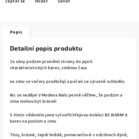
Zeptat se
Hlídat
Sdílet
Popis
Detailní popis produktu
Za okny podzim proměnil stromy do jejich
charakteristických barev, změnou času
na zimu se večery prodlužují a počasí se výrazně ochladilo.
Nic se neděje! V Modena Nails pevně věříme, že podzim a
zima mohou být krásné!
S tímto vědomím jsme vytvořili hřejivou kolekci BE WARM! 6
barev na podzim a zimu
Tóny, krásné, teplé hnědé, pomerančové v odstínech dýně,