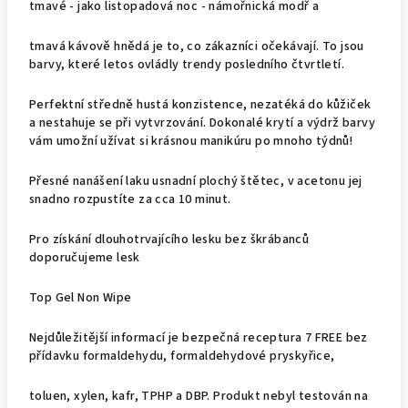
tmavé - jako listopadová noc - námořnická modř a
tmavá kávově hnědá je to, co zákazníci očekávají. To jsou
barvy, které letos ovládly trendy posledního čtvrtletí.
Perfektní středně hustá konzistence, nezatéká do kůžiček
a nestahuje se při vytvrzování. Dokonalé krytí a výdrž barvy
vám umožní užívat si krásnou manikúru po mnoho týdnů!
Přesné nanášení laku usnadní plochý štětec, v acetonu jej
snadno rozpustíte za cca 10 minut.
Pro získání dlouhotrvajícího lesku bez škrábanců
doporučujeme lesk
Top Gel Non Wipe
Nejdůležitější informací je bezpečná receptura 7 FREE bez
přídavku formaldehydu, formaldehydové pryskyřice,
toluen, xylen, kafr, TPHP a DBP. Produkt nebyl testován na