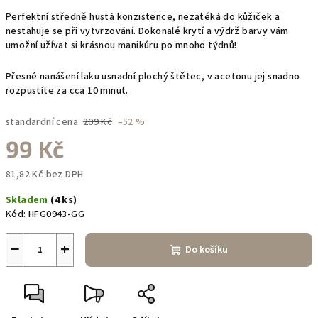
Perfektní středně hustá konzistence, nezatéká do kůžiček a
nestahuje se při vytvrzování. Dokonalé krytí a výdrž barvy vám
umožní užívat si krásnou manikúru po mnoho týdnů!
Přesné nanášení laku usnadní plochý štětec, v acetonu jej snadno
rozpustíte za cca 10 minut.
standardní cena:
209 Kč
–52 %
99 Kč
81,82 Kč bez DPH
Měrná
Skladem
(4 ks)
cena:
Kód:
HFG0943-GG
−
+
Do košíku