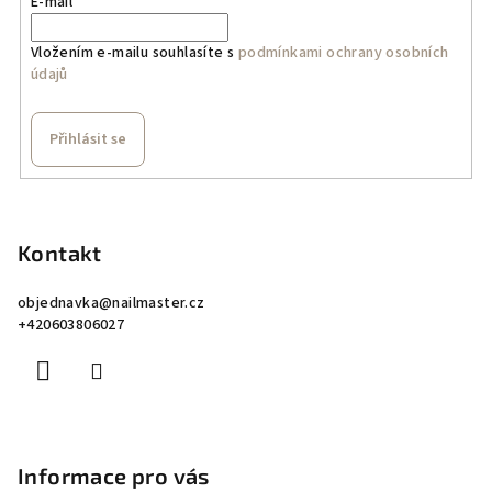
E-mail
Vložením e-mailu souhlasíte s
podmínkami ochrany osobních
údajů
Přihlásit se
Z
á
p
Kontakt
a
objednavka
@
nailmaster.cz
t
+420603806027
í
Informace pro vás