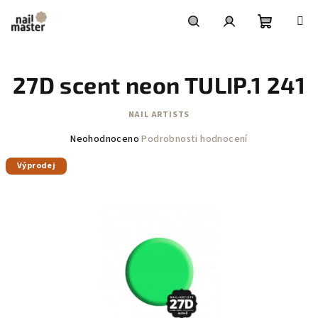
Přejít
na
obsah
Nákupní
Hledat
Přihlášení
27D scent neon TULIP.1 241
košík
NAIL ARTISTS
Průměrné
Neohodnoceno
Podrobnosti hodnocení
hodnocení
Výprodej
produktu
je
0,0
z
5
hvězdiček.