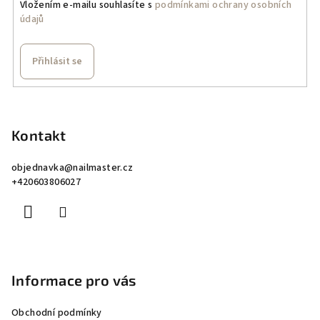
Vložením e-mailu souhlasíte s
podmínkami ochrany osobních
údajů
Přihlásit se
Z
á
p
Kontakt
a
objednavka
@
nailmaster.cz
t
+420603806027
í
Informace pro vás
Obchodní podmínky