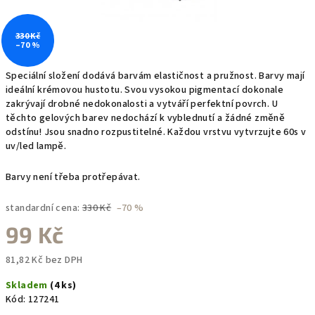
330 Kč
–70 %
Speciální složení dodává barvám elastičnost a pružnost. Barvy mají
ideální krémovou hustotu. Svou vysokou pigmentací dokonale
zakrývají drobné nedokonalosti a vytváří perfektní povrch. U
těchto gelových barev nedochází k vyblednutí a žádné změně
odstínu! Jsou snadno rozpustitelné. Každou vrstvu vytvrzujte 60s v
uv/led lampě.
Barvy není třeba protřepávat.
standardní cena:
330 Kč
–70 %
99 Kč
81,82 Kč bez DPH
Měrná
Skladem
(4 ks)
cena:
Kód:
127241