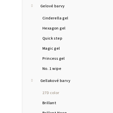
a
Gelové barvy
n
Cinderella gel
n
Hexagon gel
í
Quick step
p
Magic gel
a
Princess gel
n
No. 1 wipe
e
Gellakové barvy
l
27D color
Brillant