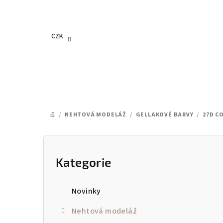
Přejít
na
obsah
CZK
/
NEHTOVÁ MODELÁŽ
/
GELLAKOVÉ BARVY
/
27D C
DOMŮ
P
o
Kategorie
Přeskočit
kategorie
s
Novinky
t
Nehtová modeláž
r