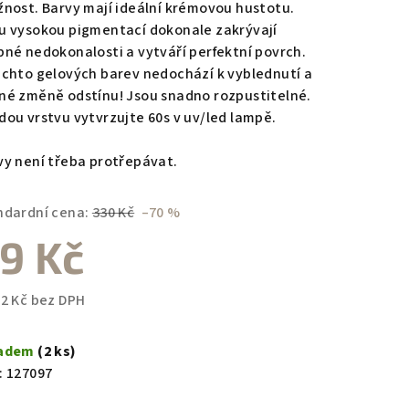
žnost. Barvy mají ideální krémovou hustotu.
u vysokou pigmentací dokonale zakrývají
bné nedokonalosti a vytváří perfektní povrch.
ěchto gelových barev nedochází k vyblednutí a
zdiček.
né změně odstínu! Jsou snadno rozpustitelné.
dou vrstvu vytvrzujte 60s v uv/led lampě.
vy není třeba protřepávat.
ndardní cena:
330 Kč
–70 %
9 Kč
82 Kč bez DPH
ná
a:
ladem
(2 ks)
:
127097