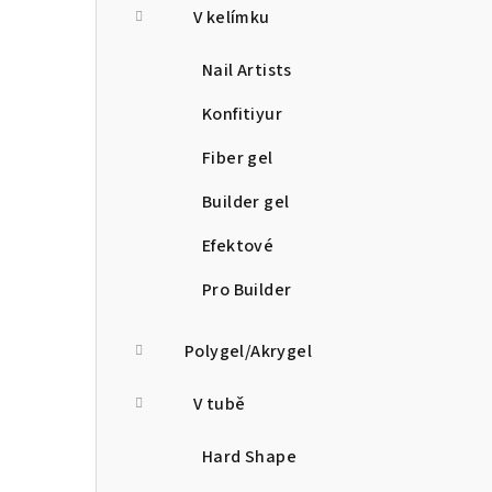
V kelímku
Nail Artists
Konfitiyur
Fiber gel
Builder gel
Efektové
Pro Builder
Polygel/Akrygel
V tubě
Hard Shape