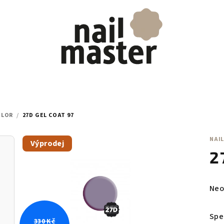
OLOR
/
27D GEL COAT 97
NAIL
Výprodej
2
Prů
Neo
hod
pro
Spe
330 Kč