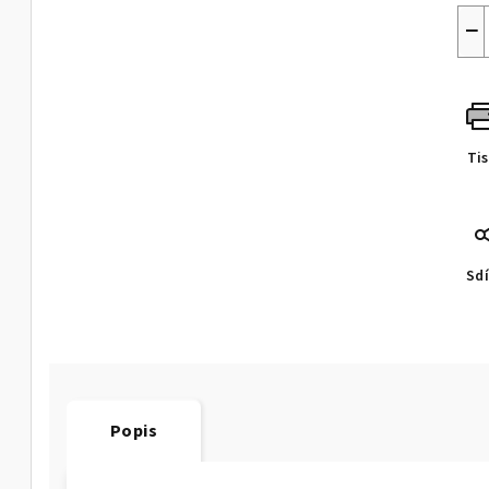
−
Ti
Sdí
Popis