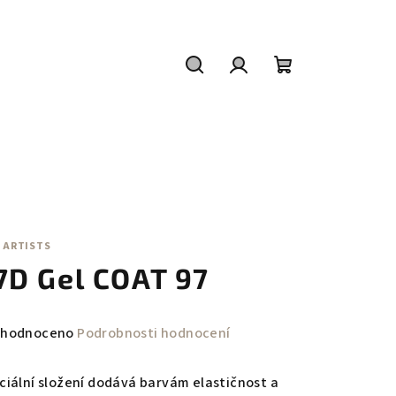
Hledat
Přihlášení
Nákupní
košík
 ARTISTS
7D Gel COAT 97
měrné
hodnoceno
Podrobnosti hodnocení
nocení
duktu
ciální složení dodává barvám elastičnost a