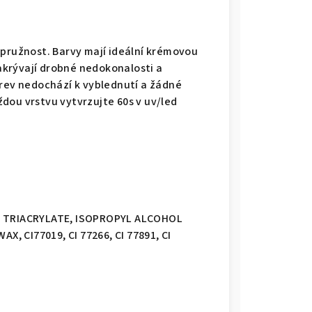
 pružnost. Barvy mají ideální krémovou
krývají drobné nedokonalosti a
arev nedochází k vyblednutí a žádné
dou vrstvu vytvrzujte 60s v uv/led
 TRIACRYLATE, ISOPROPYL ALCOHOL
 CI77019, CI 77266, CI 77891, CI