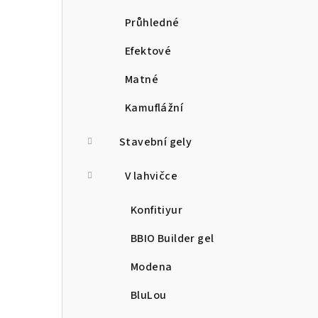
Průhledné
Efektové
Matné
Kamuflážní
Stavební gely
V lahvičce
Konfitiyur
BBIO Builder gel
Modena
BluLou