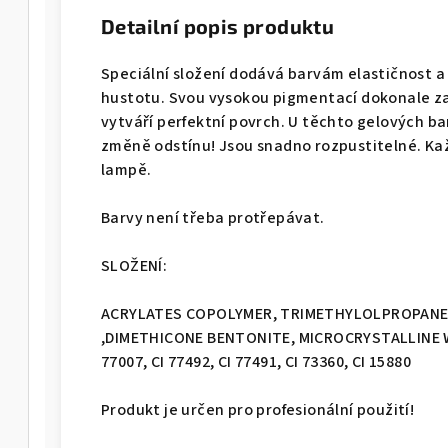
Detailní popis produktu
Speciální složení dodává barvám elastičnost a
hustotu. Svou vysokou pigmentací dokonale za
vytváří perfektní povrch. U těchto gelových b
změně odstínu! Jsou snadno rozpustitelné. Kaž
lampě.
Barvy není třeba protřepávat.
SLOŽENÍ:
ACRYLATES COPOLYMER, TRIMETHYLOLPROPANE
,DIMETHICONE BENTONITE, MICROCRYSTALLINE WAX,
77007, CI 77492, CI 77491, CI 73360, CI 15880
Produkt je určen pro profesionální použití!