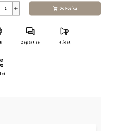
+
Do košíku
sk
Zeptat se
Hlídat
let