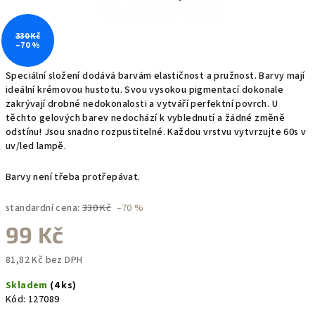
330 Kč
–70 %
Speciální složení dodává barvám elastičnost a pružnost. Barvy mají
ideální krémovou hustotu. Svou vysokou pigmentací dokonale
zakrývají drobné nedokonalosti a vytváří perfektní povrch. U
těchto gelových barev nedochází k vyblednutí a žádné změně
odstínu! Jsou snadno rozpustitelné. Každou vrstvu vytvrzujte 60s v
uv/led lampě.
Barvy není třeba protřepávat.
standardní cena:
330 Kč
–70 %
99 Kč
81,82 Kč bez DPH
Měrná
Skladem
(4 ks)
cena:
Kód:
127089