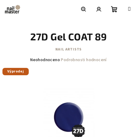
Přejít
na
obsah
Nákupní
Hledat
Přihlášení
27D Gel COAT 89
košík
NAIL ARTISTS
Průměrné
Neohodnoceno
Podrobnosti hodnocení
hodnocení
Výprodej
produktu
je
0,0
z
5
hvězdiček.