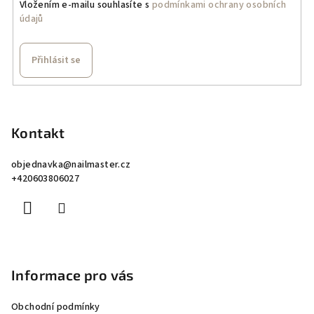
Vložením e-mailu souhlasíte s
podmínkami ochrany osobních
údajů
Přihlásit se
Z
á
p
Kontakt
a
objednavka
@
nailmaster.cz
t
+420603806027
í
Informace pro vás
Obchodní podmínky