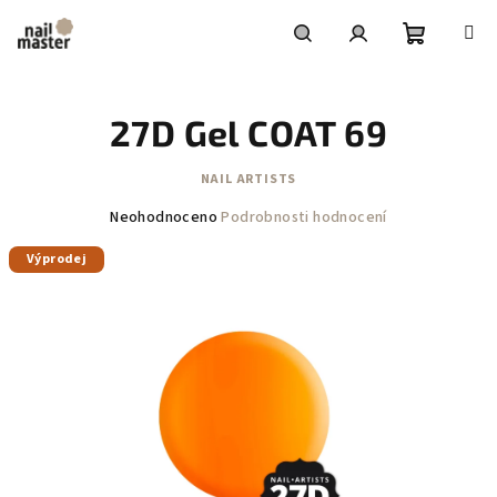
Přejít
na
obsah
Nákupní
Hledat
Přihlášení
27D Gel COAT 69
košík
NAIL ARTISTS
Průměrné
Neohodnoceno
Podrobnosti hodnocení
hodnocení
Výprodej
produktu
je
0,0
z
5
hvězdiček.