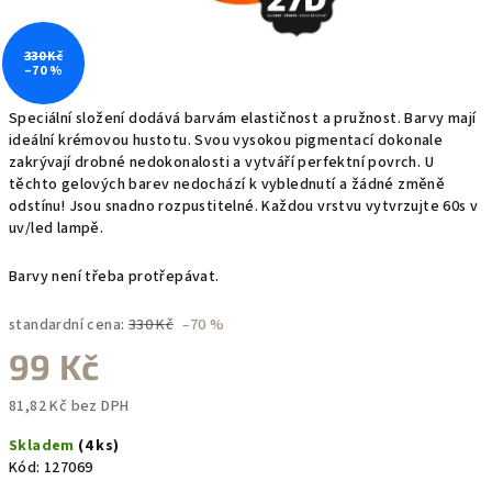
330 Kč
–70 %
Speciální složení dodává barvám elastičnost a pružnost. Barvy mají
ideální krémovou hustotu. Svou vysokou pigmentací dokonale
zakrývají drobné nedokonalosti a vytváří perfektní povrch. U
těchto gelových barev nedochází k vyblednutí a žádné změně
odstínu! Jsou snadno rozpustitelné. Každou vrstvu vytvrzujte 60s v
uv/led lampě.
Barvy není třeba protřepávat.
standardní cena:
330 Kč
–70 %
99 Kč
81,82 Kč bez DPH
Měrná
Skladem
(4 ks)
cena:
Kód:
127069