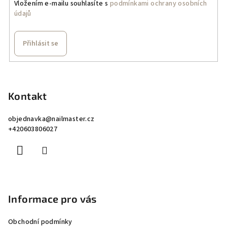
Vložením e-mailu souhlasíte s
podmínkami ochrany osobních
údajů
Přihlásit se
Z
á
p
Kontakt
a
objednavka
@
nailmaster.cz
t
+420603806027
í
Informace pro vás
Obchodní podmínky