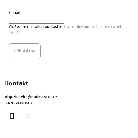
E-mail
Vložením e-mailu souhlasíte s
podmínkami ochrany osobních
údajů
Přihlásit se
Z
á
p
Kontakt
a
objednavka
@
nailmaster.cz
t
+420603806027
í