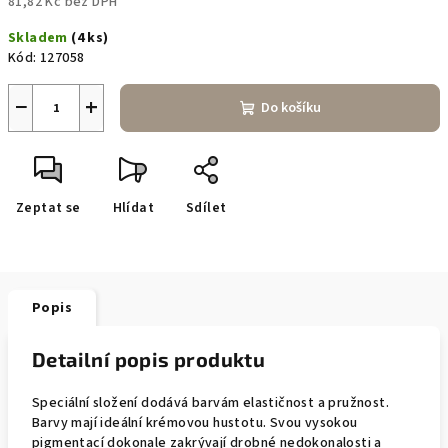
81,82 Kč bez DPH
Měrná
Skladem
(4 ks)
cena:
Kód:
127058
−
+
Do košíku
Zeptat se
Hlídat
Sdílet
Popis
Detailní popis produktu
Speciální složení dodává barvám elastičnost a pružnost.
Barvy mají ideální krémovou hustotu. Svou vysokou
pigmentací dokonale zakrývají drobné nedokonalosti a