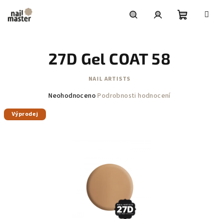
Přejít
na
obsah
Nákupní
Hledat
Přihlášení
27D Gel COAT 58
košík
NAIL ARTISTS
Průměrné
Neohodnoceno
Podrobnosti hodnocení
hodnocení
Výprodej
produktu
je
0,0
z
5
hvězdiček.