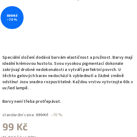
330 Kč
–70 %
Speciální složení dodává barvám elastičnost a pružnost. Barvy mají
ideální krémovou hustotu. Svou vysokou pigmentací dokonale
zakrývají drobné nedokonalosti a vytváří perfektní povrch. U
těchto gelových barev nedochází k vyblednutí a žádné změně
odstínu! Jsou snadno rozpustitelné. Každou vrstvu vytvrzujte 60s v
uv/led lampě.
Barvy není třeba protřepávat.
standardní cena:
330 Kč
–70 %
99 Kč